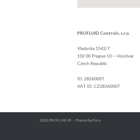
PROFLUID Controls, s.r.o.
Vladycka 1542/7
102 00 Prague 10 — Hostivar
Czech Republic
ID: 28260007
VAT ID: CZ28260007
2026 PROFLUID ©
Theme by
Puro